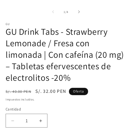
de
1
/
4
GU
GU Drink Tabs - Strawberry
Lemonade / Fresa con
limonada | Con cafeína (20 mg)
– Tabletas efervescentes de
electrolitos -20%
Precio
Precio
S/. 32.00 PEN
S/. 40.00 PEN
Oferta
habitual
de
Impuestos incluidos.
oferta
Cantidad
Cantidad
Reducir
Aumentar
cantidad
cantidad