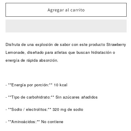
para
para
GU
GU
Agregar al carrito
Drink
Drink
Tabs
Tabs
-
-
Strawberry
Strawberry
Lemonade
Lemonade
Disfruta de una explosión de sabor con este producto Strawberry
/
/
Lemonade, diseñado para atletas que buscan hidratación o
Fresa
Fresa
con
con
energía de rápida absorción.
limonada
limonada
|
|
Con
Con
cafeína
cafeína
- **Energía por porción:** 10 kcal
(20
(20
mg)
mg)
- **Tipo de carbohidrato:** Sin azúcares añadidos
–
–
Tabletas
Tabletas
- **Sodio / electrolitos:** 320 mg de sodio
efervescentes
efervescentes
de
de
- **Aminoácidos:** No contiene
electrolitos
electrolitos