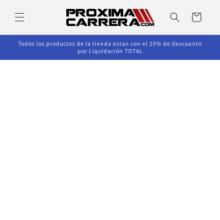
Ir
directamente
Carrito
al contenido
Todos los productos de la tienda estan con el 20% de Descuento
por Liquidación TOTAL
Ir
directamente
a la
información
del producto