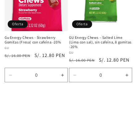
n
:
Oferta
Oferta
Gu Energy Chews - Strawberry
GU Energy Chews – Salted Lime
Gomitas (Fresa) con cafeína -20%
(Lima con sal), sin cafeína, 8 gomitas
-20%
Proveedor:
GU
Proveedor:
GU
Precio
Precio
S/. 12.80 PEN
S/. 16.00 PEN
Precio
Precio
S/. 12.80 PEN
S/. 16.00 PEN
habitual
de
habitual
de
oferta
oferta
Reducir
Aumentar
Reducir
Aum
cantidad
cantidad
cantidad
cant
para
para
para
para
Default
Default
Default
Defa
Title
Title
Title
Title