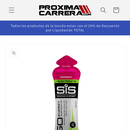
Ir
directamente
Carrito
al contenido
Todos los productos de la tienda estan con el 20% de Descuento
por Liquidación TOTAL
Ir
directamente
a la
información
del producto