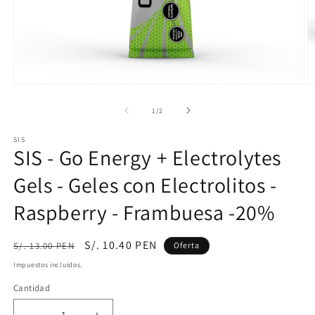
Abrir
Ab
elemento
e
multimedia
m
de
1
/
2
1
2
en
e
SIS
una
u
SIS - Go Energy + Electrolytes
ventana
v
modal
m
Gels - Geles con Electrolitos -
Raspberry - Frambuesa -20%
Precio
Precio
S/. 10.40 PEN
S/. 13.00 PEN
Oferta
habitual
de
Impuestos incluidos.
oferta
Cantidad
Cantidad