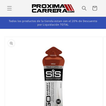
Ir
directamente
Carrito
al contenido
Todos los productos de la tienda estan con el 20% de Descuento
por Liquidación TOTAL
Ir
directamente
a la
información
del producto