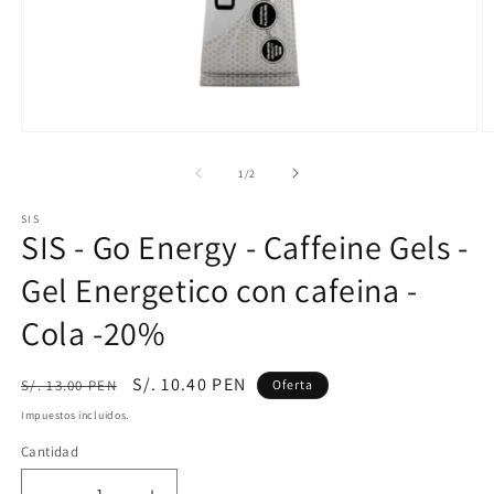
Abrir
Ab
elemento
e
multimedia
m
de
1
/
2
1
2
en
e
SIS
una
u
SIS - Go Energy - Caffeine Gels -
ventana
v
modal
m
Gel Energetico con cafeina -
Cola -20%
Precio
Precio
S/. 10.40 PEN
S/. 13.00 PEN
Oferta
habitual
de
Impuestos incluidos.
oferta
Cantidad
Cantidad