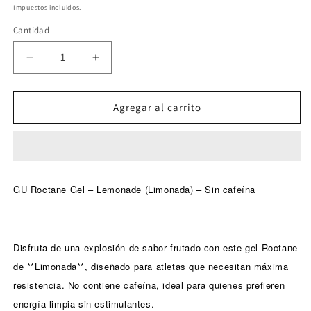
habitual
de
Impuestos incluidos.
oferta
Cantidad
Cantidad
Reducir
Aumentar
cantidad
cantidad
para
para
GU
GU
Agregar al carrito
Roctane
Roctane
Gel
Gel
–
–
Lemonade
Lemonade
(Limonada)
(Limonada)
GU Roctane Gel – Lemonade (Limonada) – Sin cafeína
–
–
sin
sin
cafeína
cafeína
-20%
-20%
Disfruta de una explosión de sabor frutado con este gel Roctane
de **Limonada**, diseñado para atletas que necesitan máxima
resistencia. No contiene cafeína, ideal para quienes prefieren
energía limpia sin estimulantes.