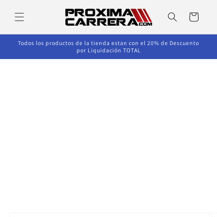
Ir
directamente
Carrito
al contenido
Todos los productos de la tienda estan con el 20% de Descuento
por Liquidación TOTAL
Ir
directamente
a la
información
del producto