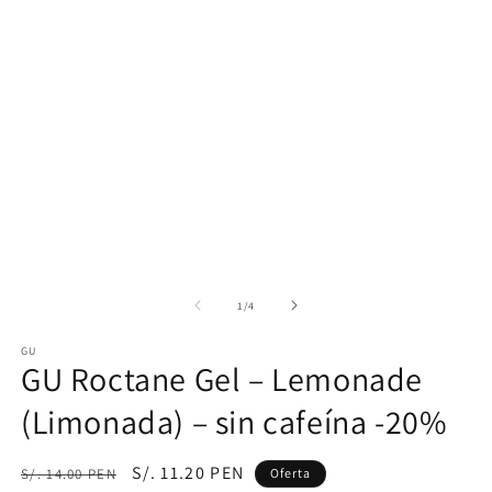
1
2
en
e
una
u
ventana
v
modal
m
de
1
/
4
GU
GU Roctane Gel – Lemonade
(Limonada) – sin cafeína -20%
Precio
Precio
S/. 11.20 PEN
S/. 14.00 PEN
Oferta