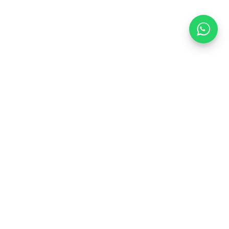
Recibe nuestras novedades por correo
Correo electrónico
Facebook
Instagram
TikTok
X
(Twitter)
País/región