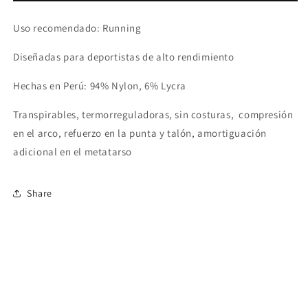
Your
Your
Pace
Pace
Uso recomendado: Running
Negra
Negra
-
-
Diseñadas para deportistas de alto rendimiento
Medias
Medias
-20%
-20%
Hechas en Perú: 94% Nylon, 6% Lycra
Transpirables, termorreguladoras, sin costuras, compresión
en el arco, refuerzo en la punta y talón, amortiguación
adicional en el metatarso
Share