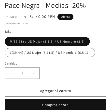
Pace Negra - Medias -20%
Precio
Precio
S/. 40.00 PEN
S/. 50.00 PEN
Oferta
habitual
de
Impuestos incluidos.
oferta
Talla
M(35-38) / US Mujer (5-7.5) / US Hombre (3-6)
L(39-44) / US Mujer (8-11.5) / US Hombre (6.5-11)
Cantidad
Cantidad
Reducir
Aumentar
cantidad
cantidad
para
para
Bunnyhop
Bunnyhop
Agregar al carrito
-
-
Your
Your
Comprar ahora
Race
Race